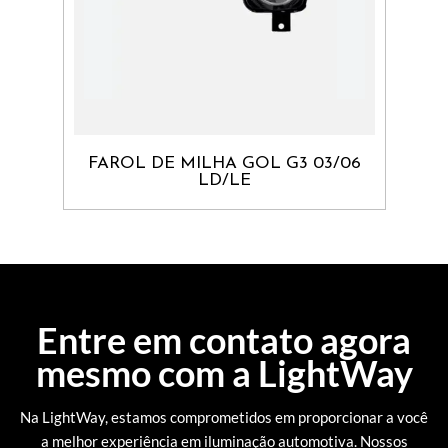
E
FAROL DE MILHA GOL G3 03/06
LE
LD/LE
Entre em contato agora
mesmo com a
LightWay
Na LightWay, estamos comprometidos em proporcionar a você
a melhor experiência em iluminação automotiva. Nossos