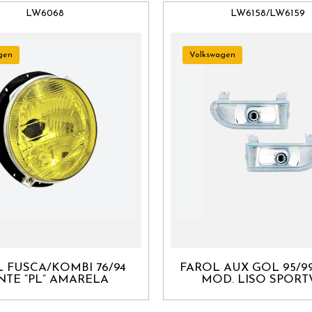
LW6068
LW6158/LW6159
gen
Volkswagen
 FUSCA/KOMBI 76/94
FAROL AUX GOL 95/9
NTE “PL” AMARELA
MOD. LISO SPORT