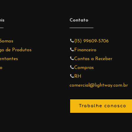
is
Contato
Somos
(15) 99609-5706
go de Produtos
Financeiro
entantes
Contas a Receber
o
Compras
RH
comercial@lightway.com.br
Trabalhe conosco