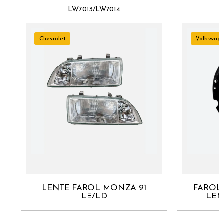
LW7013/LW7014
Chevrolet
Volkswa
LENTE FAROL MONZA 91
FAROL
LE/LD
LE