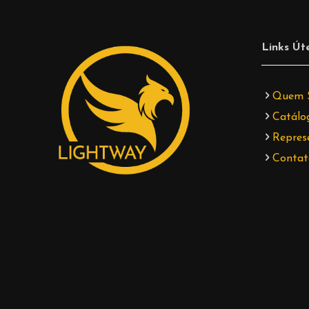
Links Úte
Quem 
Catálo
Repres
Contat