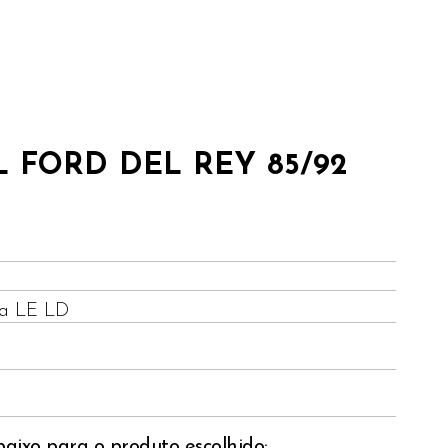
 FORD DEL REY 85/92
ra LE LD
baixo para o produto escolhido: