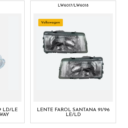
LW6017/LW6018
Volkswagen
9 LD/LE
LENTE FAROL SANTANA 91/96
WAY
LE/LD