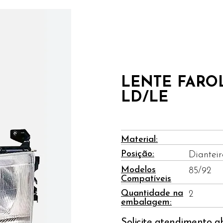
LENTE FAROL
LD/LE
Material:
Posição:
Diantei
Modelos
85/92
Compatíveis
Quantidade na
2
embalagem:
Solicite atendimento a