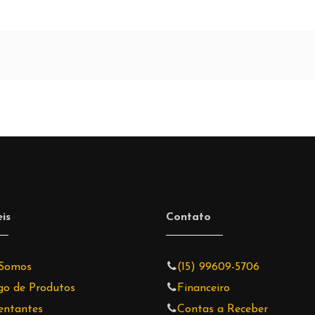
is
Contato
Somos
(15) 99609-5706
go de Produtos
Financeiro
entantes
Contas a Receber