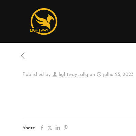
Published by
lightway_allq
on
julho 25, 2023
Share