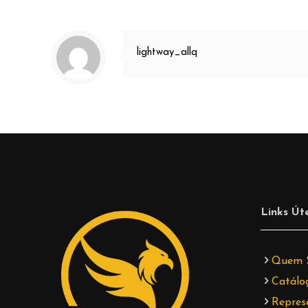
lightway_allq
Links Úte
Quem 
Catálo
Repres